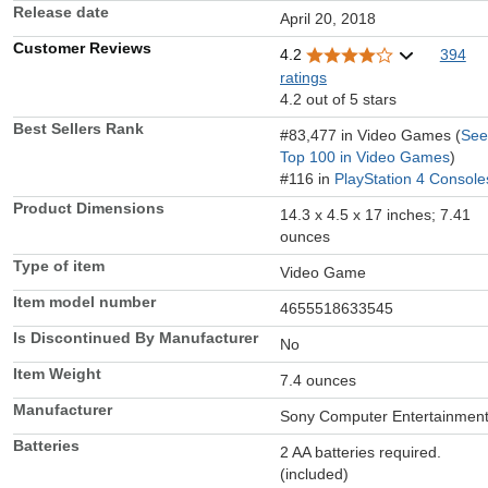
Release date
April 20, 2018
Customer Reviews
4.2
394
ratings
4.2 out of 5 stars
Best Sellers Rank
#83,477 in Video Games (
See
Top 100 in Video Games
)
#116 in
PlayStation 4 Console
Product Dimensions
14.3 x 4.5 x 17 inches; 7.41
ounces
Type of item
Video Game
Item model number
4655518633545
Is Discontinued By Manufacturer
No
Item Weight
7.4 ounces
Manufacturer
Sony Computer Entertainmen
Batteries
2 AA batteries required.
(included)