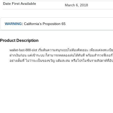
Date First Available
March 6, 2018
WARNING
:
California’s Proposition 65
Product Description
wallet-fast-888-slot เริ่มต้นความสนุกแบบไม่ต้องคิดเยอะ เพียงแค่ลงทะเบ
ฝากเงินก่อน แค่เข้าระบบ ก็สามารถทดลองเล่นได้ทันที พร้อมสำรวจฟีเจอร
อย่างเต็มที่ ไม่ว่าจะเป็นของขวัญ แต้มสะสม หรือโปรโมชั่นรายสัปดาห์ที่อั