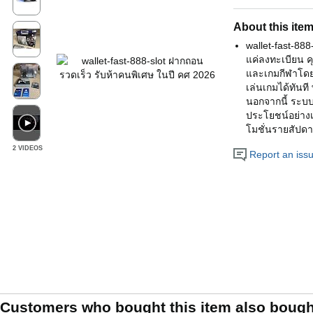
About this ite
wallet-fast-888
แค่ลงทะเบียน ค
และเกมกีฬาโดยไ
เล่นเกมได้ทันท
นอกจากนี้ ระบบ
ประโยชน์อย่างเ
โมชั่นรายสัปดาห
2 VIDEOS
Report an issue
Customers who bought this item also bough