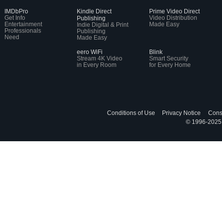
IMDbPro
Kindle Direct
Prime Video Direct
Get Info
Video Distribution
Publishing
Entertainment
Made Easy
Indie Digital & Print
Professionals
Publishing
Need
Made Easy
eero WiFi
Blink
Stream 4K Video
Smart Security
in Every Room
for Every Home
Conditions of Use
Privacy Notice
Cons
© 1996-2025, 