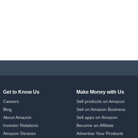
Get to Know Us
Make Money with Us
Careers
Sell products on Amazon
Blog
Sell on Amazon Business
About Amazon
Sell apps on Amazon
Investor Relations
Become an Affiliate
Amazon Devices
Advertise Your Products