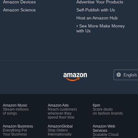
Amazon Devices
Advertise Your Products
Amazon Science
Self-Publish with Us
Host an Amazon Hub
›
See More Make Money
with Us
English
Amazon Music
Amazon Ads
6pm
Stream millions
Reach customers
Score deals
of songs
wherever they
on fashion brands
spend their time
Amazon Business
AmazonGlobal
Amazon Web
Everything For
Ship Orders
Services
Your Business
Internationally
Scalable Cloud