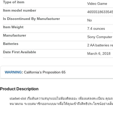
Type of item
Video Game
Item model number
465551863354
Is Discontinued By Manufacturer
No
Item Weight
7.4 ounces
Manufacturer
Sony Computer 
Batteries
2 AA batteries r
Date First Available
March 6, 2018
WARNING
:
California’s Proposition 65
Product Description
starbet-slot เริ่มต้นความสนุกแบบไม่ต้องคิดเยอะ เพียงแค่ลงทะเบียน คุณ
หมวดเกม ระบบสมาชิกออกแบบมาเพื่อให้คุณเข้าถึงสิทธิประโยชน์อย่างเต็มที