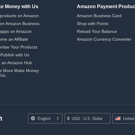
e Money with Us
Amazon Payment Produc
 products on Amazon
Amazon Business Card
 on Amazon Business
Shop with Points
 apps on Amazon
Reload Your Balance
me an Affiliate
Amazon Currency Converter
rtise Your Products
-Publish with Us
t an Amazon Hub
e More Make Money
 Us
English
$
USD - U.S. Dollar
United