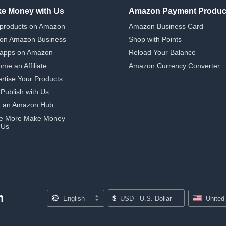
e Money with Us
Amazon Payment Produc
 products on Amazon
Amazon Business Card
 on Amazon Business
Shop with Points
 apps on Amazon
Reload Your Balance
me an Affiliate
Amazon Currency Converter
rtise Your Products
-Publish with Us
t an Amazon Hub
e More Make Money
 Us
English
$
USD - U.S. Dollar
United