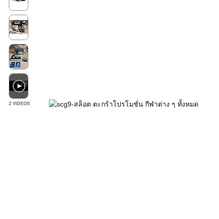
2 VIDEOS