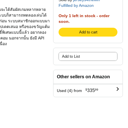
Fulfilled by Amazon
ุณจะได้สัมผัสเกมหลากหลาย
้าระบบก็สามารถทดลองเล่นได้
Only 1 left in stock - order
งินก่อน ระบบสมาชิกออกแบบมา
soon.
ี่อัปเดตเสมอ หรือของขวัญแต้ม
ทธิ์พิเศษแบบนี้แล้ว อยากลอง
Add to cart
คอม นอกจากนั้น ยังมี API
ื่อง
Add to List
Other sellers on Amazon
$
335
99
Used (4) from