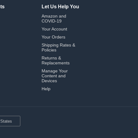
ts
Let Us Help You
Amazon and
COVID-19
Your Account
Your Orders
Shipping Rates &
Policies
Returns &
Replacements
Manage Your
Content and
Devices
Help
 States