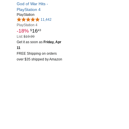
God of War Hits -
PlayStation 4
PlayStation
11,442
PlayStation 4
-18%
16
$
43
List:
$19.99
Get it as soon as
Friday, Apr
11
FREE Shipping on orders
over $35 shipped by Amazon