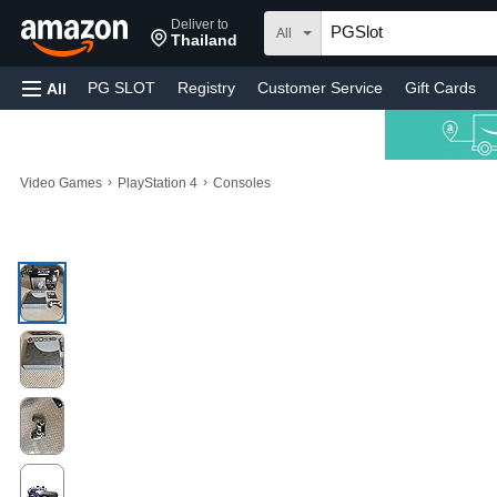
Deliver to
All
Thailand
PG SLOT
Registry
Customer Service
Gift Cards
All
›
›
Video Games
PlayStation 4
Consoles