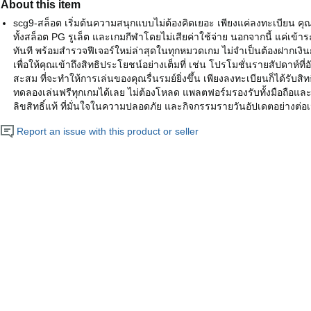
About this item
scg9-สล็อต เริ่มต้นความสนุกแบบไม่ต้องคิดเยอะ เพียงแค่ลงทะเบียน ค
ทั้งสล็อต PG รูเล็ต และเกมกีฬาโดยไม่เสียค่าใช้จ่าย นอกจากนี้ แค่เข
ทันที พร้อมสำรวจฟีเจอร์ใหม่ล่าสุดในทุกหมวดเกม ไม่จำเป็นต้องฝากเ
เพื่อให้คุณเข้าถึงสิทธิประโยชน์อย่างเต็มที่ เช่น โปรโมชั่นรายสัปดาห์ท
สะสม ที่จะทำให้การเล่นของคุณรื่นรมย์ยิ่งขึ้น เพียงลงทะเบียนก็ได้รับสิ
ทดลองเล่นฟรีทุกเกมได้เลย ไม่ต้องโหลด แพลตฟอร์มรองรับทั้งมือถือและ
ลิขสิทธิ์แท้ ที่มั่นใจในความปลอดภัย และกิจกรรมรายวันอัปเดตอย่างต่อเน
Report an issue with this product or seller