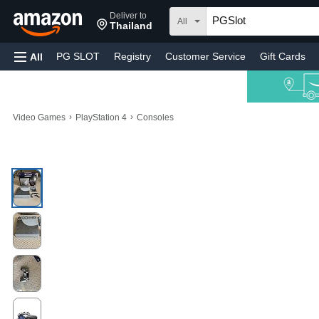
Deliver to
All
Thailand
PG SLOT
Registry
Customer Service
Gift Cards
All
›
›
Video Games
PlayStation 4
Consoles