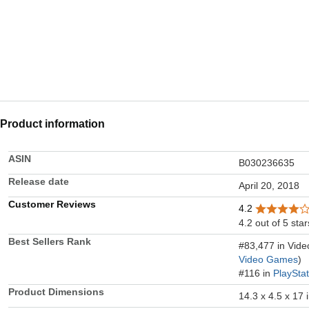
Product information
ASIN
B030236635
Release date
April 20, 2018
Customer Reviews
4.2
4.2 out of 5 star
Best Sellers Rank
#83,477 in Vid
Video Games
)
#116 in
PlaySta
Product Dimensions
14.3 x 4.5 x 17