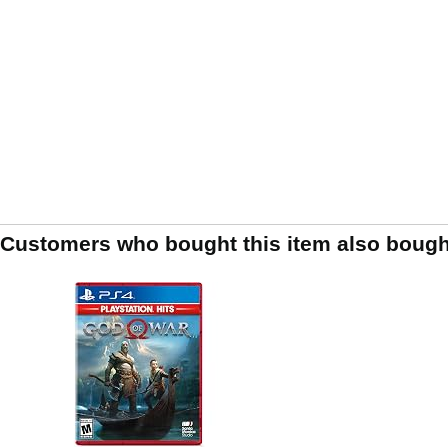
Customers who bought this item also bough