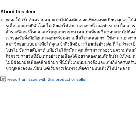
About this item
pgออโต้ เริ่มต้นความสนุกแบบไม่ต้องคิดเยอะเพียงลงทะเบียน คุณจะได้
รูเล็ต และเกมกีฬาโดยไม่เสียค่าใช้จ่าย นอกจากนี้ แค่เข้าระบบ ก็สามา
สำรวจฟีเจอร์ใหม่ล่าสุดในทุกหมวดเกม เล่นเกมที่คุณชื่นชอบแบบไม่ต
เรารองรับทั้งมือถือและคอมพร้อมความลื่นไหลตลอดการใช้งาน นอกจากฟีเจ
สมาชิกออกแบบมาเพื่อให้คุณเข้าถึงสิทธิประโยชน์อย่างเต็มที่ ไม่ว่าจะ
โปรโมชั่นรายสัปดาห์ แม้ยังไม่ได้สมัคร คุณก็สามารถลองชมความทันสมั
กิจกรรมรายวันที่อัปเดตอย่างต่อเนื่องได้ อยากลองก่อนตัดสินใจใช่ไหม 
ไม่มีข้อผูกมัดเพียงคลิกเข้ามา ที่นี่มีทั้งเกมหมุนวงล้อและเกมกีฬาครบค
ขวัญหลังลงทะเบียน แค่เริ่มการเดินทางเพื่อความบันเทิงที่ไม่น่าพลาด
Report an issue with this product or seller