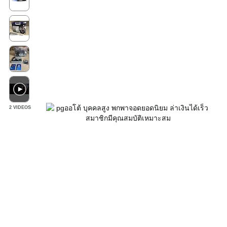
2 VIDEOS