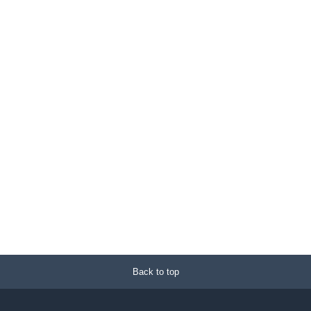
Back to top