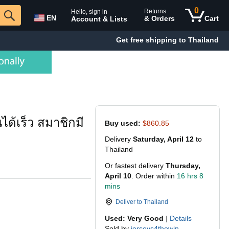
0
Returns
Hello, sign in
EN
& Orders
Cart
Account & Lists
Get free shipping to Thailand
ด้เร็ว สมาชิกมี
Buy used:
$860.85
Delivery
Saturday, April 12
to
Thailand
Or fastest delivery
Thursday,
April 10
. Order within
16 hrs 8
mins
Deliver to
Thailand
Used: Very Good
|
Details
Sold by
jerseys4thewin