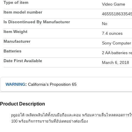
Type of item
Video Game
Item model number
465551863354
Is Discontinued By Manufacturer
No
Item Weight
7.4 ounces
Manufacturer
Sony Computer 
Batteries
2 AA batteries r
Date First Available
March 6, 2018
WARNING
:
California’s Proposition 65
Product Description
pgออโต้ เพลิดเพลินได้ทั้งบนมือถือและคอม พร้อมความลื่นไหลตลอดการใช้งาน
100 พร้อมกิจกรรมรายวันที่อัปเดตอย่างต่อเนื่อง