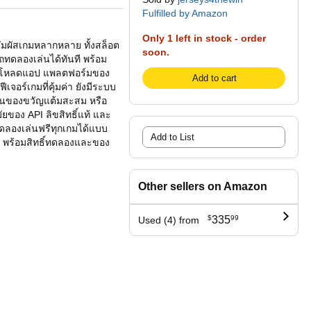
Fulfilled by Amazon
Only 1 left in stock - order
สัมผัสเกมหลากหลาย ทั้งสล็อต
soon.
รถทดลองเล่นได้ทันที พร้อม
้องโหลดแอป แพลตฟอร์มของ
Add to cart
อร์เกมที่คุ้มค่า ยังมีระบบ
เป็นของขวัญแต้มสะสม หรือ
ยของ API ลิขสิทธิ์แท้ และ
ทดลองเล่นฟรีทุกเกมได้แบบ
Add to List
รัน พร้อมสิทธิ์ทดลองและของ
Other sellers on Amazon
$
335
99
Used (4) from