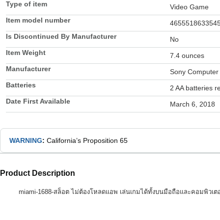
Type of item
Video Game
Item model number
465551863354
Is Discontinued By Manufacturer
No
Item Weight
7.4 ounces
Manufacturer
Sony Computer 
Batteries
2 AA batteries r
Date First Available
March 6, 2018
WARNING
:
California’s Proposition 65
Product Description
miami-1688-สล็อต ไม่ต้องโหลดแอพ เล่นเกมได้ทั้งบนมือถือและคอมพิวเต