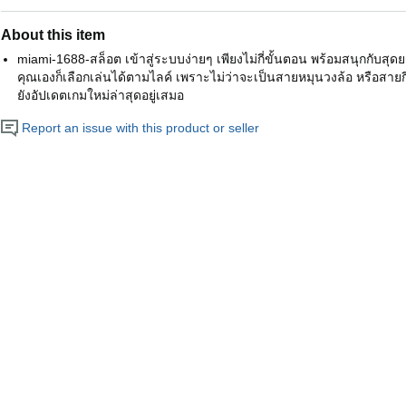
About this item
miami-1688-สล็อต เข้าสู่ระบบง่ายๆ เพียงไม่กี่ขั้นตอน พร้อมสนุกกับส
คุณเองก็เลือกเล่นได้ตามไลค์ เพราะไม่ว่าจะเป็นสายหมุนวงล้อ หรือสาย
ยังอัปเดตเกมใหม่ล่าสุดอยู่เสมอ
Report an issue with this product or seller