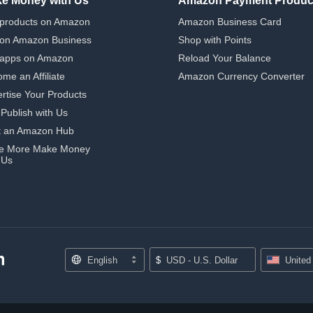
e Money with Us
Amazon Payment Produc
 products on Amazon
Amazon Business Card
 on Amazon Business
Shop with Points
 apps on Amazon
Reload Your Balance
me an Affiliate
Amazon Currency Converter
rtise Your Products
-Publish with Us
t an Amazon Hub
e More Make Money
 Us
English
$
USD - U.S. Dollar
United