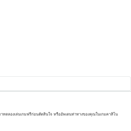
้ามาทดลองเล่นเกมฟรีก่อนตัดสินใจ หรืออัพเดนท่าทางของคุณในเกมคาสิโน