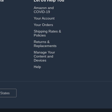
ts
Let Us Help You
Amazon and
COVID-19
Your Account
Your Orders
Shipping Rates &
Policies
Returns &
Replacements
Manage Your
Content and
Devices
Help
 States