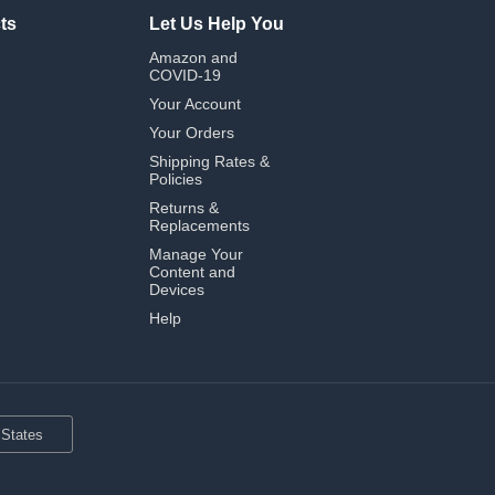
ts
Let Us Help You
Amazon and
COVID-19
Your Account
Your Orders
Shipping Rates &
Policies
Returns &
Replacements
Manage Your
Content and
Devices
Help
 States