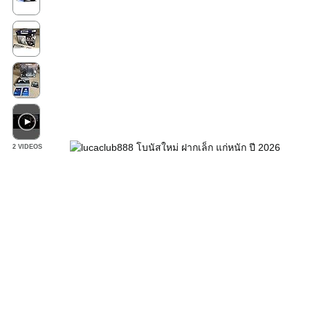
2 VIDEOS