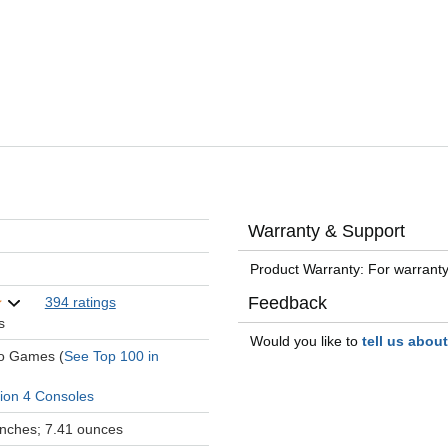
Warranty & Support
Product Warranty: For warranty
Feedback
394 ratings
s
Would you like to
tell us abou
eo Games (
See Top 100 in
tion 4 Consoles
 inches; 7.41 ounces