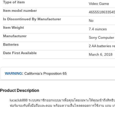
Type of item
Video Game
Item model number
465551863354
Is Discontinued By Manufacturer
No
Item Weight
7.4 ounces
Manufacturer
Sony Computer 
Batteries
2 AA batteries r
Date First Available
March 6, 2018
WARNING
:
California’s Proposition 65
Product Description
lucaclub888 ระบบสมาชิกออกแบบมาเพื่อคุณโดยเฉพาะให้คุณเข้าถึงสิทธิประ
ฟอร์มรองรับทั้งมือถือและคอม พร้อมความลื่นไหลตลอดการใช้งาน แถม เ