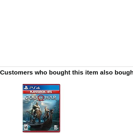
Customers who bought this item also bough