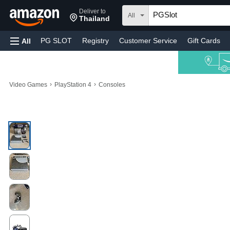
Deliver to
All
Thailand
PG SLOT
Registry
Customer Service
Gift Cards
All
›
›
Video Games
PlayStation 4
Consoles