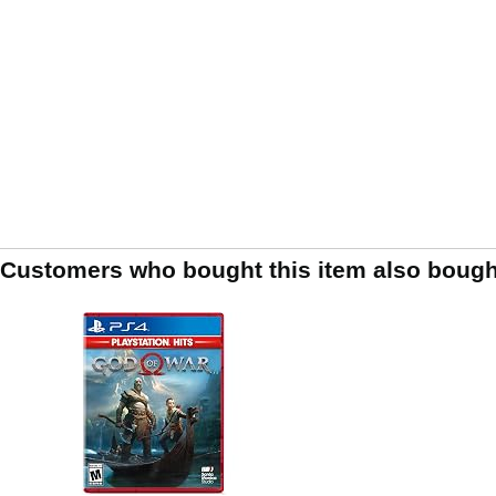
Customers who bought this item also bough