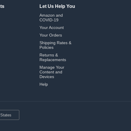
ts
Let Us Help You
Amazon and
COVID-19
Your Account
Your Orders
Shipping Rates &
Policies
Returns &
Replacements
Manage Your
Content and
Devices
Help
 States