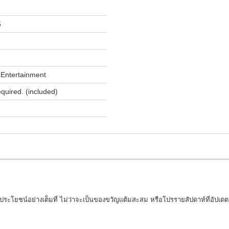
5
Entertainment
equired. (included)
ิประโยชน์อย่างเต็มที่ ไม่ว่าจะเป็นของขวัญแต้มสะสม หรือโปรรายสัปดาห์ที่อัปเด