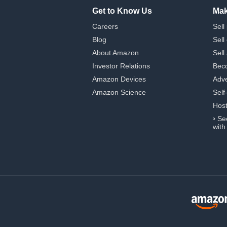
Get to Know Us
Mak
Careers
Sell
Blog
Sell
About Amazon
Sell
Investor Relations
Beco
Amazon Devices
Adve
Amazon Science
Self
Hos
›
Se
with