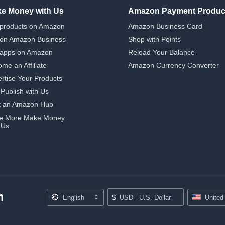
e Money with Us
Amazon Payment Produc
 products on Amazon
Amazon Business Card
 on Amazon Business
Shop with Points
 apps on Amazon
Reload Your Balance
me an Affiliate
Amazon Currency Converter
rtise Your Products
-Publish with Us
t an Amazon Hub
e More Make Money
 Us
English
$
USD - U.S. Dollar
United