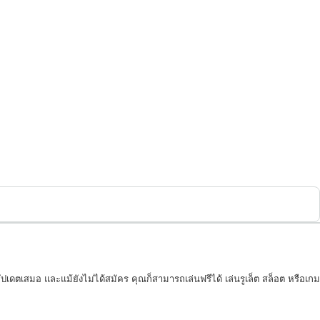
ัปเดตเสมอ และแม้ยังไม่ได้สมัคร คุณก็สามารถเล่นฟรีได้ เล่นรูเล็ต สล็อต หรือเกม