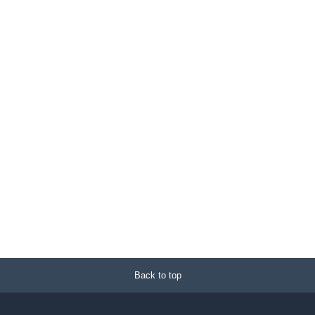
Back to top