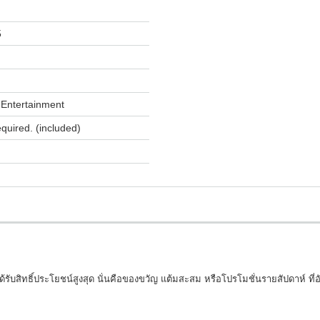
5
Entertainment
equired. (included)
รับสิทธิ์ประโยชน์สูงสุด นั่นคือของขวัญ แต้มสะสม หรือโปรโมชั่นรายสัปดาห์ ที่อ