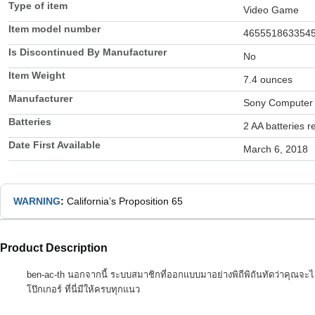
Type of item
Video Game
Item model number
465551863354
Is Discontinued By Manufacturer
No
Item Weight
7.4 ounces
Manufacturer
Sony Computer 
Batteries
2 AA batteries r
Date First Available
March 6, 2018
WARNING
:
California’s Proposition 65
Product Description
ben-ac-th นอกจากนี้ ระบบสมาชิกที่ออกแบบมาอย่างพิถีพิถันทัดว่าคุณจะได้
โป๊กเกอร์ ที่นี่มีให้ครบทุกแนว