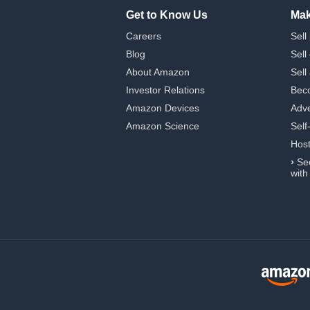
Get to Know Us
Mak
Careers
Sell
Blog
Sell
About Amazon
Sell
Investor Relations
Beco
Amazon Devices
Adve
Amazon Science
Self
Hos
›
Se
with