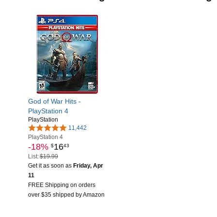
God of War Hits -
PlayStation 4
PlayStation
11,442
PlayStation 4
-18%
16
$
43
List:
$19.99
Get it as soon as
Friday, Apr
11
FREE Shipping on orders
over $35 shipped by Amazon