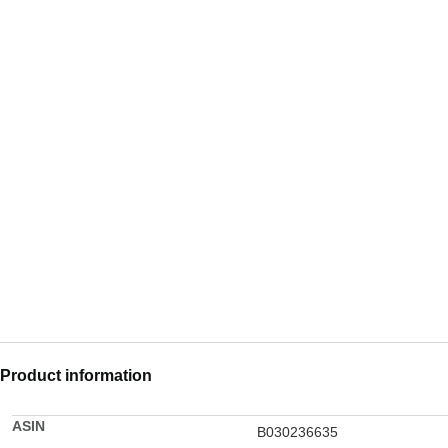
Product information
ASIN
B030236635