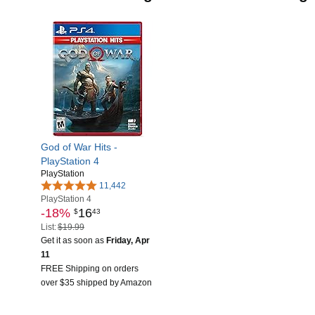
God of War Hits -
PlayStation 4
PlayStation
11,442
PlayStation 4
-18%
16
$
43
List:
$19.99
Get it as soon as
Friday, Apr
11
FREE Shipping on orders
over $35 shipped by Amazon