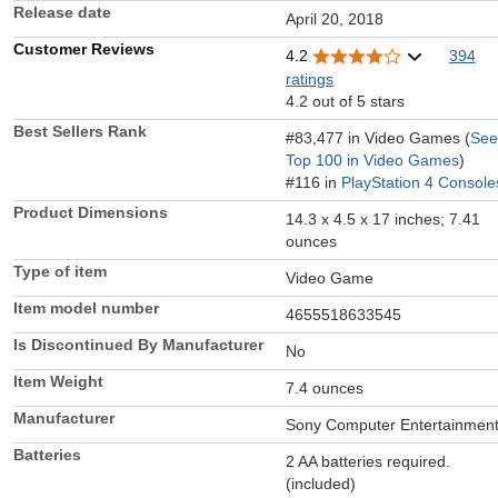
Release date
April 20, 2018
Customer Reviews
4.2
394
ratings
4.2 out of 5 stars
Best Sellers Rank
#83,477 in Video Games (
See
Top 100 in Video Games
)
#116 in
PlayStation 4 Console
Product Dimensions
14.3 x 4.5 x 17 inches; 7.41
ounces
Type of item
Video Game
Item model number
4655518633545
Is Discontinued By Manufacturer
No
Item Weight
7.4 ounces
Manufacturer
Sony Computer Entertainmen
Batteries
2 AA batteries required.
(included)