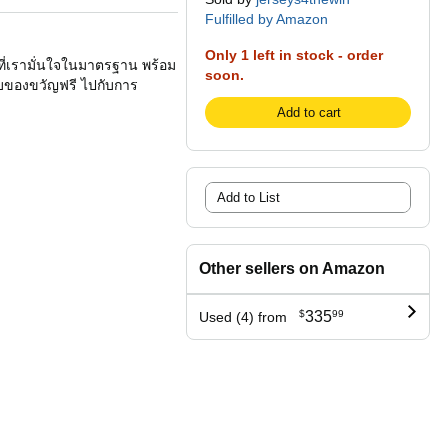
Fulfilled by Amazon
Only 1 left in stock - order
 ที่เรามั่นใจในมาตรฐาน พร้อม
soon.
รับของขวัญฟรี ไปกับการ
Add to cart
Add to List
Other sellers on Amazon
$
335
99
Used (4) from