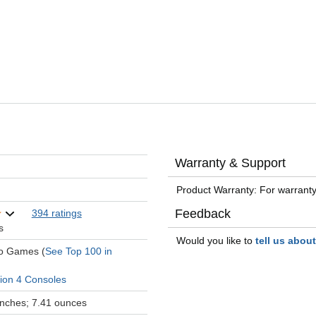
Warranty & Support
Product Warranty: For warranty
Feedback
394 ratings
s
Would you like to
tell us abou
eo Games (
See Top 100 in
tion 4 Consoles
 inches; 7.41 ounces