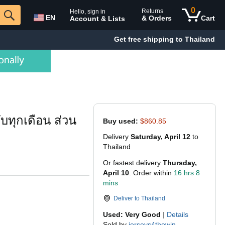
0
Returns
Hello, sign in
EN
& Orders
Cart
Account & Lists
Get free shipping to Thailand
บทุกเดือน ส่วน
Buy used:
$860.85
Delivery
Saturday, April 12
to
Thailand
Or fastest delivery
Thursday,
April 10
. Order within
16 hrs 8
mins
Deliver to
Thailand
Used: Very Good
|
Details
Sold by
jerseys4thewin