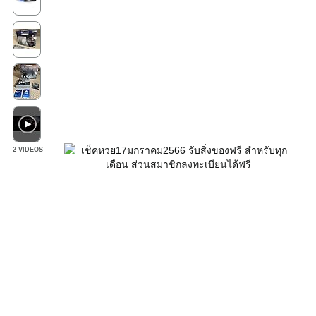
2 VIDEOS