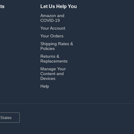
ts
Let Us Help You
Amazon and
COVID-19
Your Account
Your Orders
Shipping Rates &
Policies
Returns &
Replacements
Manage Your
Content and
Devices
Help
 States