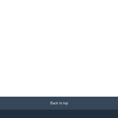
Back to top