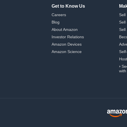
Get to Know Us
Mak
Careers
Sell
Blog
Sell
About Amazon
Sell
Investor Relations
Beco
Amazon Devices
Adve
Amazon Science
Self
Hos
›
Se
with