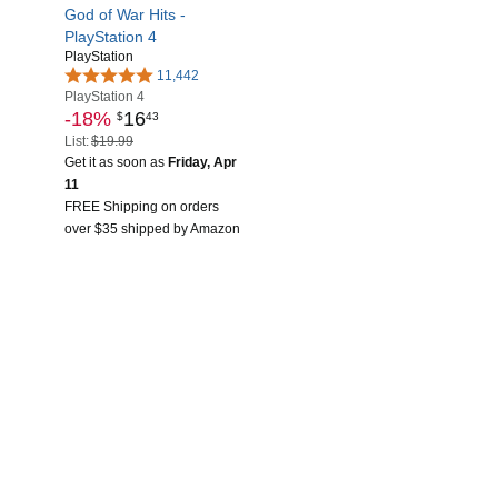
God of War Hits -
PlayStation 4
PlayStation
11,442
PlayStation 4
-18%
16
$
43
List:
$19.99
Get it as soon as
Friday, Apr
11
FREE Shipping on orders
over $35 shipped by Amazon