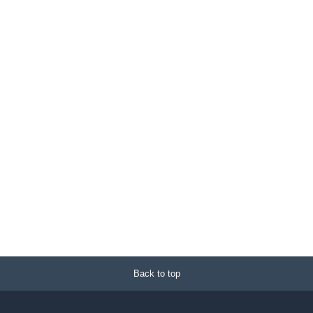
Back to top