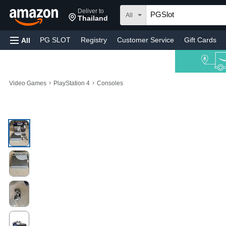
Deliver to
All
Thailand
PG SLOT
Registry
Customer Service
Gift Cards
All
›
›
Video Games
PlayStation 4
Consoles