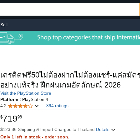
Sell
เครดิตฟรี50ไม่ต้องฝากไม่ต้องแชร์-แค่สมัค
อย่างแท้จริง ฝึกฝนเกมอัตลักษณ์ 2026
Visit the PlayStation Store
Platform :
PlayStation 4
4.2
394 ratings
719
$
98
$123.86 Shipping & Import Charges to Thailand
Details
Only 1 left in stock - order soon.