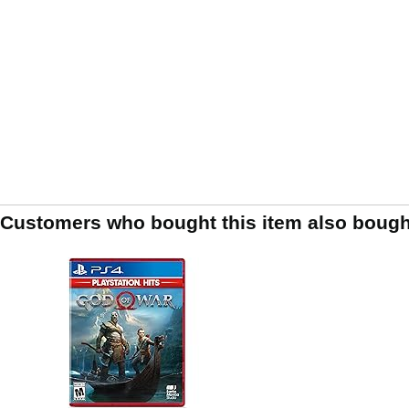
Customers who bought this item also bough