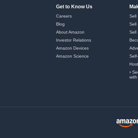
Get to Know Us
Mak
Careers
Sell
Blog
Sell
About Amazon
Sell
Investor Relations
Beco
Amazon Devices
Adve
Amazon Science
Self
Hos
›
Se
with