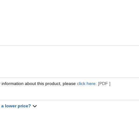
 information about this product, please
click here.
[PDF ]
t a lower price?