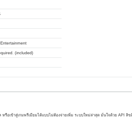
5
Entertainment
equired. (included)
ัล หรือเข้าสู่เกมพรีเมียมได้แบบไม่ต้องจ่ายเพิ่ม ระบบใหม่ล่าสุด มั่นใจด้วย API ลิข