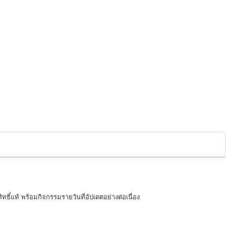
สิทธิ์แท้ พร้อมกิจกรรมรายวันที่อัปเดตอย่างต่อเนื่อง