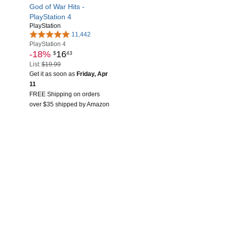
God of War Hits -
PlayStation 4
PlayStation
11,442
PlayStation 4
-18%
16
$
43
List:
$19.99
Get it as soon as
Friday, Apr
11
FREE Shipping on orders
over $35 shipped by Amazon