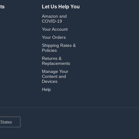
ts
Let Us Help You
Amazon and
COVID-19
Your Account
Your Orders
Shipping Rates &
Policies
Returns &
Replacements
Manage Your
Content and
Devices
Help
 States