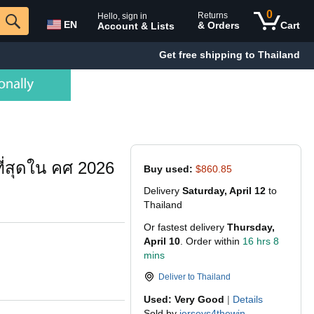
0
Returns
Hello, sign in
EN
& Orders
Cart
Account & Lists
Get free shipping to Thailand
ี่สุดใน คศ 2026
Buy used:
$860.85
Delivery
Saturday, April 12
to
Thailand
Or fastest delivery
Thursday,
April 10
. Order within
16 hrs 8
mins
Deliver to
Thailand
Used: Very Good
|
Details
Sold by
jerseys4thewin