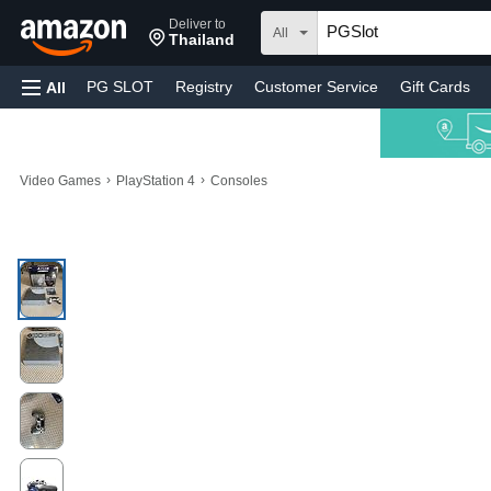
Deliver to
All
Thailand
PG SLOT
Registry
Customer Service
Gift Cards
All
›
›
Video Games
PlayStation 4
Consoles