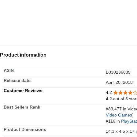
Product information
ASIN
B030236635
Release date
April 20, 2018
Customer Reviews
4.2
4.2 out of 5 star
Best Sellers Rank
#83,477 in Vid
Video Games
)
#116 in
PlaySta
Product Dimensions
14.3 x 4.5 x 17