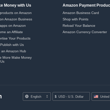
e Money with Us
Amazon Payment Produc
 products on Amazon
Amazon Business Card
 on Amazon Business
Shop with Points
 apps on Amazon
Reload Your Balance
me an Affiliate
Amazon Currency Converter
rtise Your Products
-Publish with Us
t an Amazon Hub
e More Make Money
 Us
English
$
USD - U.S. Dollar
United