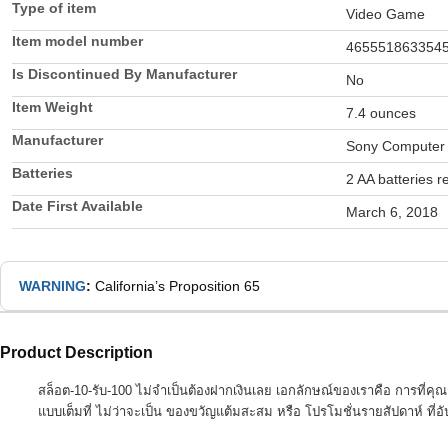
Type of item
Video Game
Item model number
465551863354
Is Discontinued By Manufacturer
No
Item Weight
7.4 ounces
Manufacturer
Sony Computer 
Batteries
2 AA batteries r
Date First Available
March 6, 2018
WARNING
:
California’s Proposition 65
Product Description
สล็อต-10-รับ-100 ไม่จำเป็นต้องฝากเงินเลย เอกลักษณ์ของเราคือ การที่ค
แบบเต็มที่ ไม่ว่าจะเป็น ของขวัญแต้มสะสม หรือ โปรโมชั่นรายสัปดาห์ ที่อ