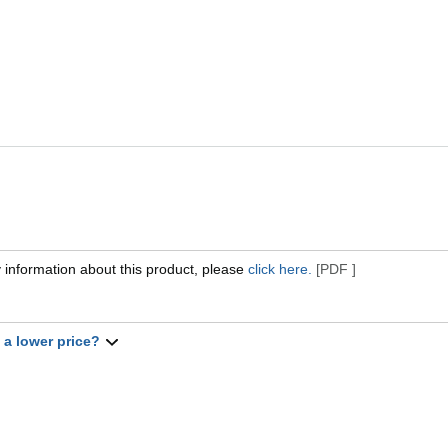
 information about this product, please
click here.
[PDF ]
t a lower price?