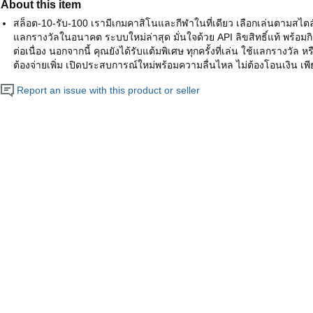
About this item
สล็อต-10-รับ-100 เรามีเกมคาสิโนและกีฬาในที่เดียว เลือกเล่นตามสไ
แลกรางวัลในอนาคต ระบบใหม่ล่าสุด มั่นใจด้วย API ลิขสิทธิ์แท้ พร้อมก
ต่อเนื่อง นอกจากนี้ คุณยังได้รับแต้มพิเศษ ทุกครั้งที่เล่น ใช้แลกรางวัล หร
ต้องจ่ายเพิ่ม เปิดประสบการณ์ใหม่พร้อมความลื่นไหล ไม่ต้องโอนเงิน เพี
Report an issue with this product or seller