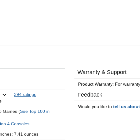
Warranty & Support
Product Warranty: For warranty
Feedback
394 ratings
s
Would you like to
tell us abou
eo Games (
See Top 100 in
tion 4 Consoles
 inches; 7.41 ounces