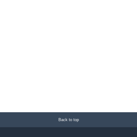
Back to top