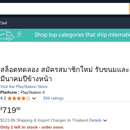
Sell
สล็อต​ทดลอง สมัครสมาชิกใหม่ รับขนมและสัต
มีนาคมปีข้างหน้า
Visit the PlayStation Store
Platform :
PlayStation 4
4.2
394 ratings
719
$
98
$123.86 Shipping & Import Charges to Thailand
Details
Only 1 left in stock - order soon.