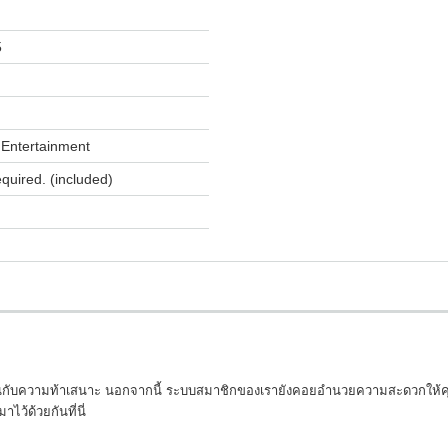
5
Entertainment
equired. (included)
่ขนานกับความท้าเสนาะ นอกจากนี้ ระบบสมาชิกของเรายังคอยอำนวยความสะดวกให้คุ
ว้ด้วยกันที่นี่