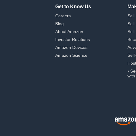
Get to Know Us
Mak
Careers
Sell
Blog
Sell
About Amazon
Sell
Investor Relations
Beco
Amazon Devices
Adve
Amazon Science
Self
Hos
›
Se
with