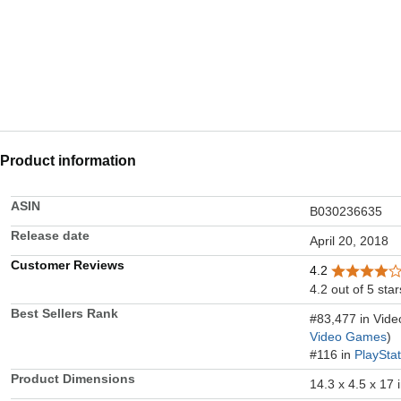
Product information
ASIN
B030236635
Release date
April 20, 2018
Customer Reviews
4.2
4.2 out of 5 star
Best Sellers Rank
#83,477 in Vid
Video Games
)
#116 in
PlaySta
Product Dimensions
14.3 x 4.5 x 17