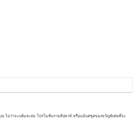
ณ ไม่ว่าจะแต้มสะสม โปรโมชั่นรายสัปดาห์ หรือแม้แต่ชุดของขวัญพิเศษที่จะ