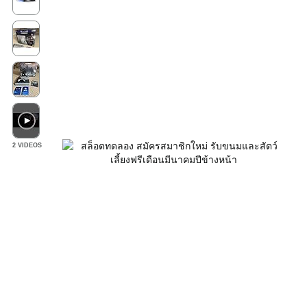
2 VIDEOS