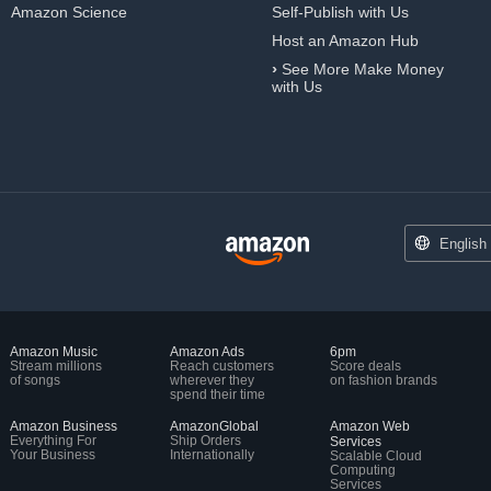
Amazon Science
Self-Publish with Us
Host an Amazon Hub
›
See More Make Money
with Us
English
Amazon Music
Amazon Ads
6pm
Stream millions
Reach customers
Score deals
of songs
wherever they
on fashion brands
spend their time
Amazon Business
AmazonGlobal
Amazon Web
Everything For
Ship Orders
Services
Your Business
Internationally
Scalable Cloud
Computing
Services