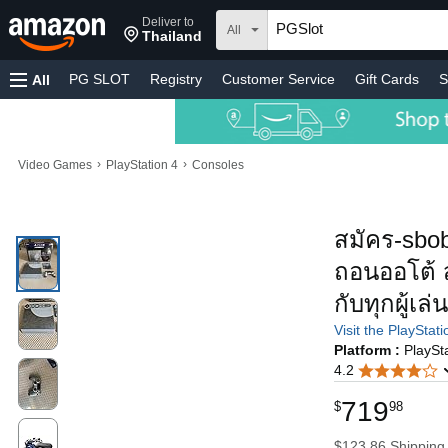
Deliver to
All
Thailand
PG SLOT
Registry
Customer Service
Gift Cards
S
All
›
›
Video Games
PlayStation 4
Consoles
สมัคร-sbo
ถอนออโต้
กับทุกผู้เล่น
Visit the PlayStat
Platform :
PlaySt
4.2
719
$
98
$123.86 Shipping