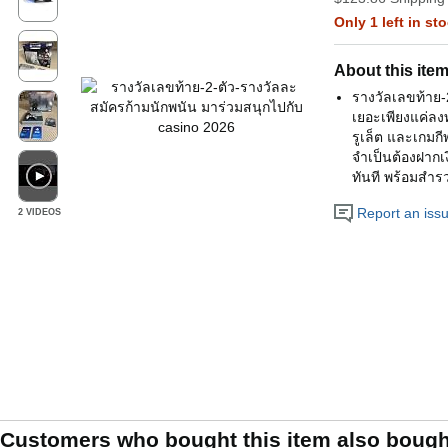
Only 1 left in st
About this ite
รางวัลเลขท้าย-
เยอะเพียงแค่ลง
รูเล็ต และเกมกี
จำเป็นต้องฝากเ
ทันที พร้อมสำร
Report an issue
2 VIDEOS
Customers who bought this item also bough