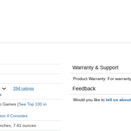
Warranty & Support
Product Warranty: For warranty
Feedback
394 ratings
s
Would you like to
tell us abou
eo Games (
See Top 100 in
tion 4 Consoles
 inches; 7.41 ounces