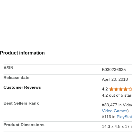
Product information
ASIN
B030236635
Release date
April 20, 2018
Customer Reviews
4.2
4.2 out of 5 star
Best Sellers Rank
#83,477 in Vid
Video Games
)
#116 in
PlaySta
Product Dimensions
14.3 x 4.5 x 17