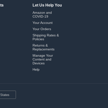
ts
Let Us Help You
Amazon and
COVID-19
Your Account
Your Orders
Shipping Rates &
Policies
Returns &
Replacements
Manage Your
Content and
Devices
Help
 States