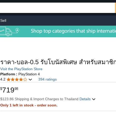
Sell
ราคา-บอล-0.5 รับโบนัสพิเศษ สำหรับสมาชิก
Visit the PlayStation Store
Platform :
PlayStation 4
4.2
394 ratings
719
$
98
$123.86 Shipping & Import Charges to Thailand
Details
Only 1 left in stock - order soon.