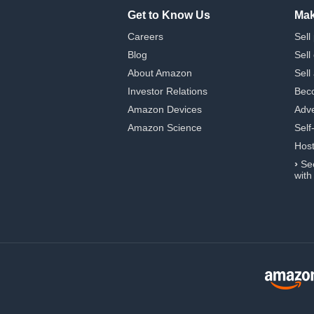
Get to Know Us
Mak
Careers
Sell
Blog
Sell
About Amazon
Sell
Investor Relations
Beco
Amazon Devices
Adve
Amazon Science
Self
Hos
›
Se
with