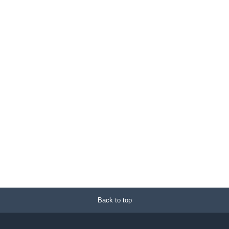
Back to top