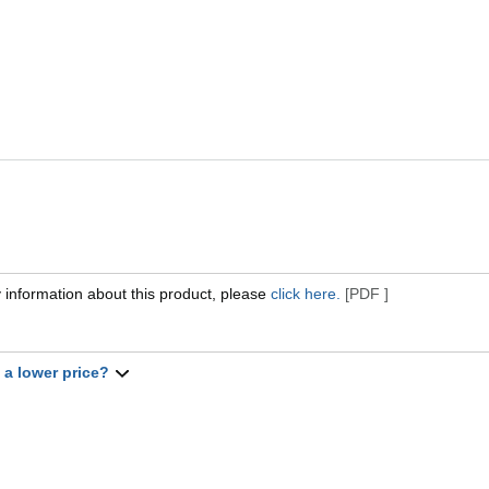
 information about this product, please
click here.
[PDF ]
t a lower price?