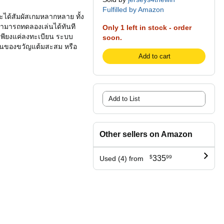
Fulfilled by Amazon
ะได้สัมผัสเกมหลากหลาย ทั้ง
็สามารถทดลองเล่นได้ทันที
Only 1 left in stock - order
 เพียงแค่ลงทะเบียน ระบบ
soon.
เป็นของขวัญแต้มสะสม หรือ
Add to cart
Add to List
Other sellers on Amazon
$
335
99
Used (4) from