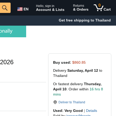
0
Returns
Hello, sign in
EN
& Orders
Cart
Account & Lists
Get free shipping to Thailand
 2026
Buy used:
$860.85
Delivery
Saturday, April 12
to
Thailand
Or fastest delivery
Thursday,
April 10
. Order within
16 hrs 8
mins
Deliver to
Thailand
Used: Very Good
|
Details
Sold by
jerseys4thewin