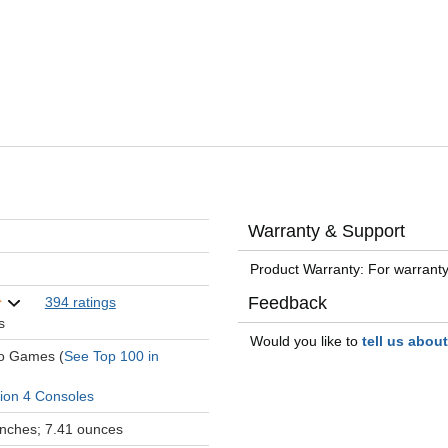
Warranty & Support
Product Warranty: For warranty
Feedback
394 ratings
s
Would you like to
tell us abou
eo Games (
See Top 100 in
tion 4 Consoles
 inches; 7.41 ounces