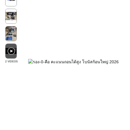
2 VIDEOS