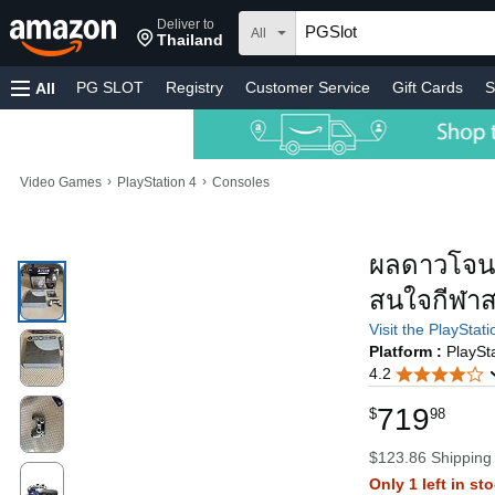
Deliver to
All
Thailand
PG SLOT
Registry
Customer Service
Gift Cards
S
All
›
›
Video Games
PlayStation 4
Consoles
ผลดาวโจนส
สนใจกีฬาส
Visit the PlayStat
Platform :
PlaySt
4.2
719
$
98
$123.86 Shipping
Only 1 left in st