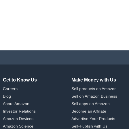
Get to Know Us
Make Money with Us
Careers
Sell products on Amazon
Blog
Sell on Amazon Business
About Amazon
Sell apps on Amazon
Investor Relations
Become an Affiliate
Amazon Devices
Advertise Your Products
Amazon Science
Self-Publish with Us