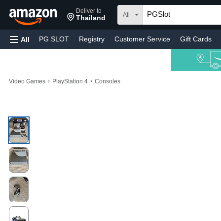
Deliver to
All
Thailand
PG SLOT
Registry
Customer Service
Gift Cards
All
›
›
Video Games
PlayStation 4
Consoles