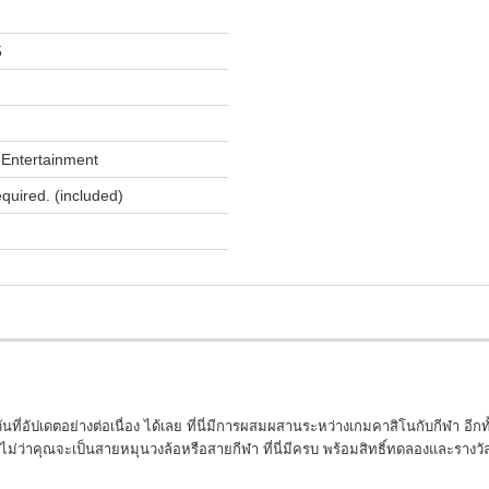
5
Entertainment
equired. (included)
่อัปเดตอย่างต่อเนื่อง ได้เลย ที่นี่มีการผสมผสานระหว่างเกมคาสิโนกับกีฬา อีก
ไม่ว่าคุณจะเป็นสายหมุนวงล้อหรือสายกีฬา ที่นี่มีครบ พร้อมสิทธิ์ทดลองและรางวั