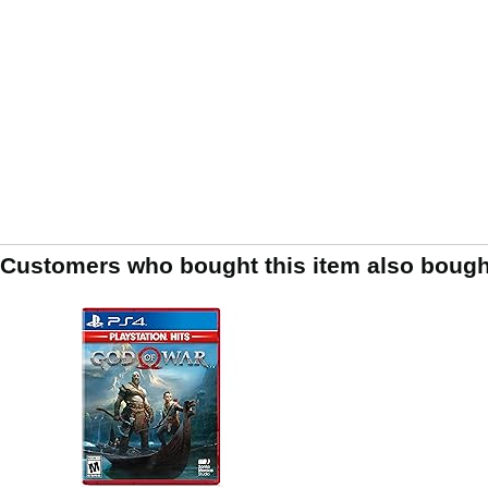
Customers who bought this item also bough