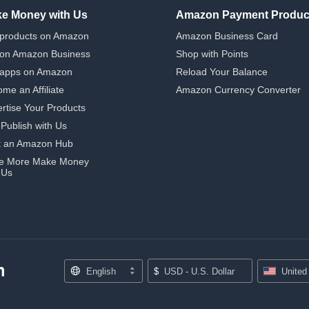
e Money with Us
Amazon Payment Produc
 products on Amazon
Amazon Business Card
 on Amazon Business
Shop with Points
 apps on Amazon
Reload Your Balance
me an Affiliate
Amazon Currency Converter
rtise Your Products
-Publish with Us
t an Amazon Hub
e More Make Money
 Us
English
$
USD - U.S. Dollar
United