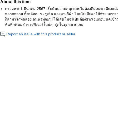
About this item
ตรวจหวย1-มีนาคม-2567 เริ่มต้นความสนุกแบบไม่ต้องคิดเยอะ เพียงแค่
หลากหลาย ทั้งสล็อต PG รูเล็ต และเกมกีฬา โดยไม่เสียค่าใช้จ่าย นอกจาก
ก็สามารถทดลองเล่นฟรีทุกเกม ได้เลย ไม่จำเป็นต้องฝากเงินก่อน แค่เข
ทันที พร้อมสำรวจฟีเจอร์ใหม่ล่าสุดในทุกหมวดเกม
Report an issue with this product or seller