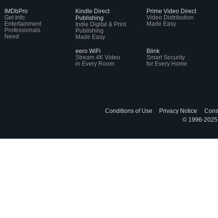
IMDbPro
Kindle Direct
Prime Video Direct
Get Info
Video Distribution
Publishing
Entertainment
Made Easy
Indie Digital & Print
Professionals
Publishing
Need
Made Easy
eero WiFi
Blink
Stream 4K Video
Smart Security
in Every Room
for Every Home
Conditions of Use
Privacy Notice
Cons
© 1996-2025, 