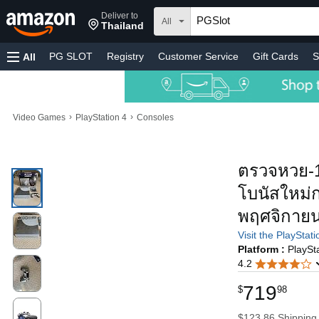
Deliver to
All
Thailand
PG SLOT
Registry
Customer Service
Gift Cards
S
All
›
›
Video Games
PlayStation 4
Consoles
ตรวจหวย-1
โบนัสใหม่ก
พฤศจิกายน
Visit the PlayStat
Platform :
PlaySt
4.2
719
$
98
$123.86 Shipping