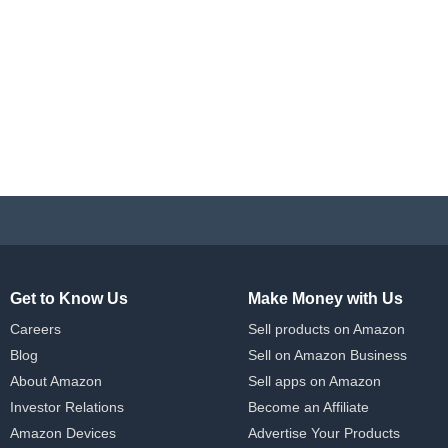
Get to Know Us
Make Money with Us
Careers
Sell products on Amazon
Blog
Sell on Amazon Business
About Amazon
Sell apps on Amazon
Investor Relations
Become an Affiliate
Amazon Devices
Advertise Your Products