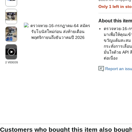
Only 1 left in st
About this ite
ตรวจหวย-16-กร
มาเพื่อให้คุณเข
ขวัญแต้มสะสม โ
กระทั่งการเลื่อ
มั่นใจด้วย API 
ต่อเนื่อง
2 VIDEOS
Report an issue
Customers who bought this item also bough