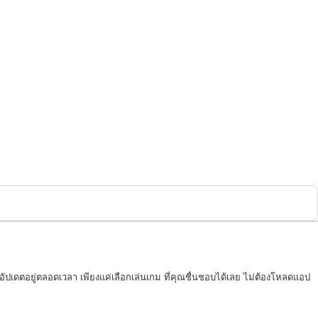
ปเดตอยู่ตลอดเวลา เพียงแค่เลือกเล่นเกม ที่คุณชื่นชอบได้เลย ไม่ต้องโหลดแอป