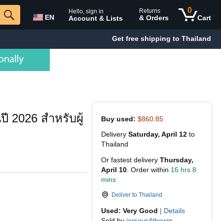
0
Returns
Hello, sign in
EN
& Orders
Cart
Account & Lists
Get free shipping to Thailand
 2026 สำหรับผู้
Buy used:
$860.85
Delivery
Saturday, April 12
to
Thailand
Or fastest delivery
Thursday,
April 10
. Order within
16 hrs 8
mins
Deliver to
Thailand
Used: Very Good
|
Details
Sold by
jerseys4thewin