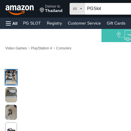
Deliver to
All
Thailand
PG SLOT
Registry
Customer Service
Gift Cards
All
›
›
Video Games
PlayStation 4
Consoles