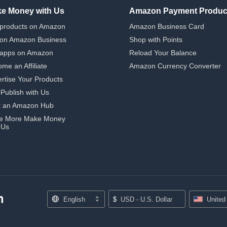
e Money with Us
Amazon Payment Produc
 products on Amazon
Amazon Business Card
 on Amazon Business
Shop with Points
 apps on Amazon
Reload Your Balance
me an Affiliate
Amazon Currency Converter
rtise Your Products
-Publish with Us
t an Amazon Hub
e More Make Money
 Us
English
$
USD - U.S. Dollar
United