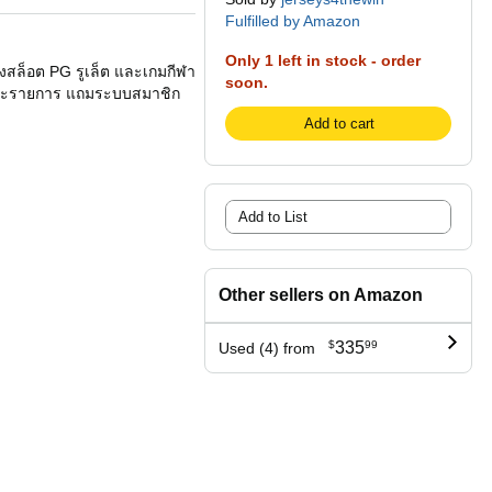
Fulfilled by Amazon
Only 1 left in stock - order
งสล็อต PG รูเล็ต และเกมกีฬา
soon.
ต่ละรายการ แถมระบบสมาชิก
Add to cart
Add to List
Other sellers on Amazon
$
335
99
Used (4) from