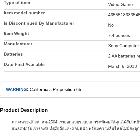
Type of item
Video Game
Item model number
465551863354
Is Discontinued By Manufacturer
No
Item Weight
7.4 ounces
Manufacturer
Sony Computer 
Batteries
2 AA batteries r
Date First Available
March 6, 2018
WARNING
:
California’s Proposition 65
Product Description
ตรวจหวย-1สิงหาคม-2564 เราออกแบบระบบสมาชิกพิเศษให้คุณได้รับสิทธิประโ
แพลตฟอร์มเรารองรับทั้งมือถือและคอมพิพิว พร้อมความลื่นไหลไม่มีสะดุด