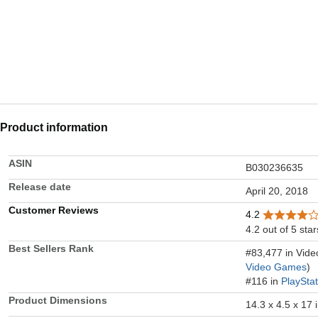
Product information
ASIN
B030236635
Release date
April 20, 2018
Customer Reviews
4.2
4.2 out of 5 star
Best Sellers Rank
#83,477 in Vid
Video Games
)
#116 in
PlaySta
Product Dimensions
14.3 x 4.5 x 17