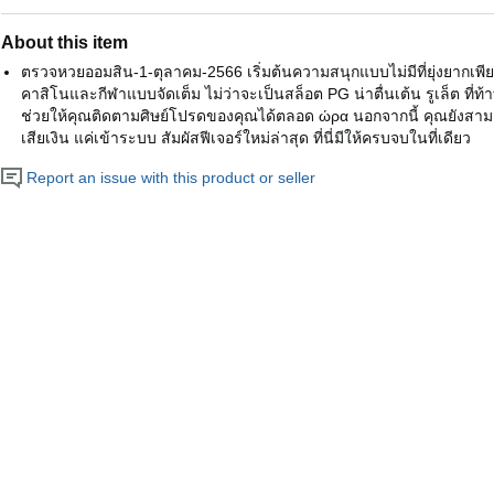
About this item
ตรวจหวยออมสิน-1-ตุลาคม-2566 เริ่มต้นความสนุกแบบไม่มีที่ยุ่งยากเพี
คาสิโนและกีฬาแบบจัดเต็ม ไม่ว่าจะเป็นสล็อต PG น่าตื่นเต้น รูเล็ต ที่ท
ช่วยให้คุณติดตามศิษย์โปรดของคุณได้ตลอด ώρα นอกจากนี้ คุณยังสา
เสียเงิน แค่เข้าระบบ สัมผัสฟีเจอร์ใหม่ล่าสุด ที่นี่มีให้ครบจบในที่เดียว
Report an issue with this product or seller