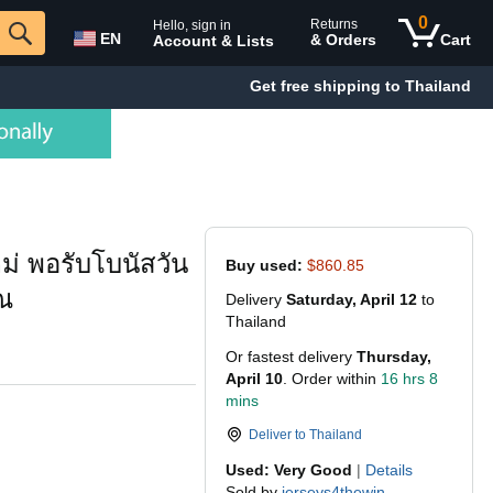
0
Returns
Hello, sign in
EN
& Orders
Cart
Account & Lists
Get free shipping to Thailand
่ พอรับโบนัสวัน
Buy used:
$860.85
ุณ
Delivery
Saturday, April 12
to
Thailand
Or fastest delivery
Thursday,
April 10
. Order within
16 hrs 8
mins
Deliver to
Thailand
Used: Very Good
|
Details
Sold by
jerseys4thewin