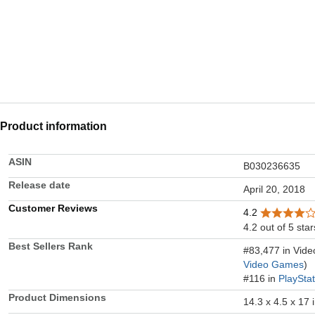
Product information
ASIN
B030236635
Release date
April 20, 2018
Customer Reviews
4.2
4.2 out of 5 star
Best Sellers Rank
#83,477 in Vid
Video Games
)
#116 in
PlaySta
Product Dimensions
14.3 x 4.5 x 17