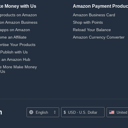
e Money with Us
Amazon Payment Produc
 products on Amazon
Amazon Business Card
 on Amazon Business
Shop with Points
 apps on Amazon
Reload Your Balance
me an Affiliate
Amazon Currency Converter
rtise Your Products
-Publish with Us
t an Amazon Hub
e More Make Money
 Us
English
$
USD - U.S. Dollar
United