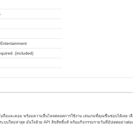
5
Entertainment
equired. (included)
ือถือและคอม พร้อมความลื่นไหลตลอดการใช้งาน เล่นเกมที่คุณชื่นชอบได้เลย 
ะบบใหม่ล่าสุด มั่นใจด้วย API ลิขสิทธิ์แท้ พร้อมกิจกรรมรายวันที่อัปเดตอย่างต่อเ