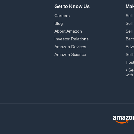
Get to Know Us
Mak
Careers
Sell
Blog
Sell
About Amazon
Sell
Investor Relations
Beco
Amazon Devices
Adve
Amazon Science
Self
Hos
›
Se
with