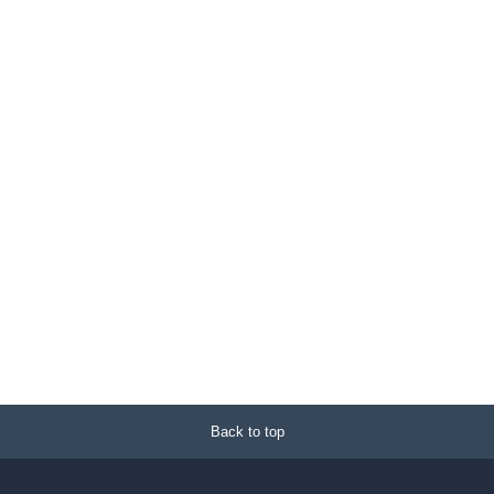
Back to top