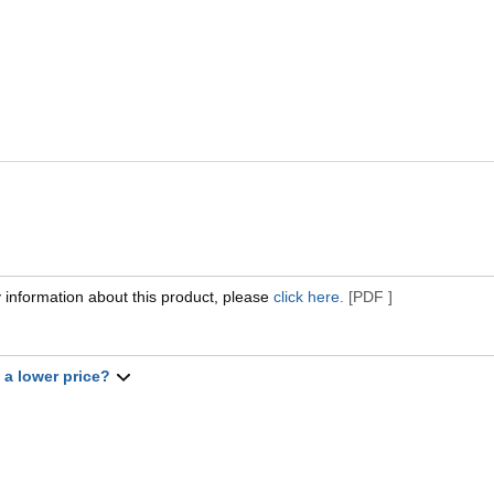
 information about this product, please
click here.
[PDF ]
t a lower price?