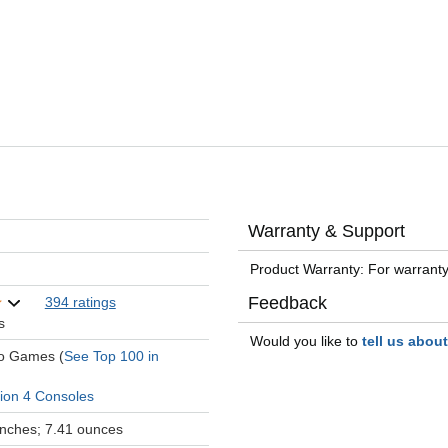
Warranty & Support
Product Warranty: For warranty
Feedback
394 ratings
s
Would you like to
tell us abou
eo Games (
See Top 100 in
tion 4 Consoles
 inches; 7.41 ounces