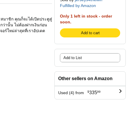
Fulfilled by Amazon
Only 1 left in stock - order
มาชิก คุณก็จะได้เปิดประตูสู่
soon.
กว่านั้น ไม่ต้องฝากเงินก่อน
ร์ใหม่ล่าสุดที่เราอัปเดต
Add to cart
Add to List
Other sellers on Amazon
$
335
99
Used (4) from