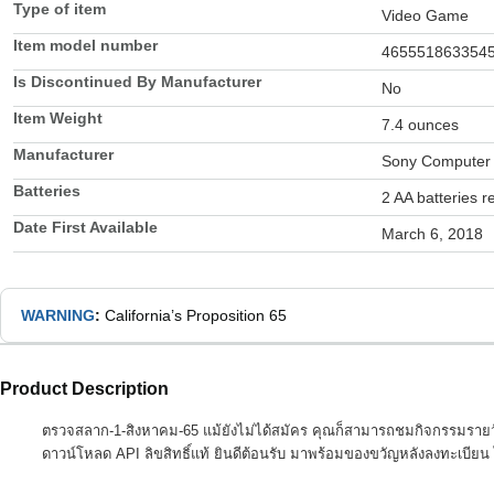
Type of item
Video Game
Item model number
465551863354
Is Discontinued By Manufacturer
No
Item Weight
7.4 ounces
Manufacturer
Sony Computer 
Batteries
2 AA batteries r
Date First Available
March 6, 2018
WARNING
:
California’s Proposition 65
Product Description
ตรวจสลาก-1-สิงหาคม-65 แม้ยังไม่ได้สมัคร คุณก็สามารถชมกิจกรรมรายวันท
ดาวน์โหลด API ลิขสิทธิ์แท้ ยินดีต้อนรับ มาพร้อมของขวัญหลังลงทะเบียน 