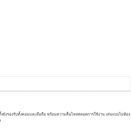
ทั้งยังรองรับทั้งคอมและมือถือ พร้อมความลื่นไหลตลอดการใช้งาน เล่นแบบไม่ต้อง
ล