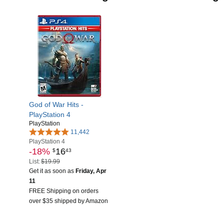
God of War Hits -
PlayStation 4
PlayStation
11,442
PlayStation 4
-18%
16
$
43
List:
$19.99
Get it as soon as
Friday, Apr
11
FREE Shipping on orders
over $35 shipped by Amazon