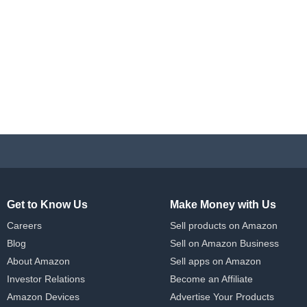
Get to Know Us
Make Money with Us
Careers
Sell products on Amazon
Blog
Sell on Amazon Business
About Amazon
Sell apps on Amazon
Investor Relations
Become an Affiliate
Amazon Devices
Advertise Your Products