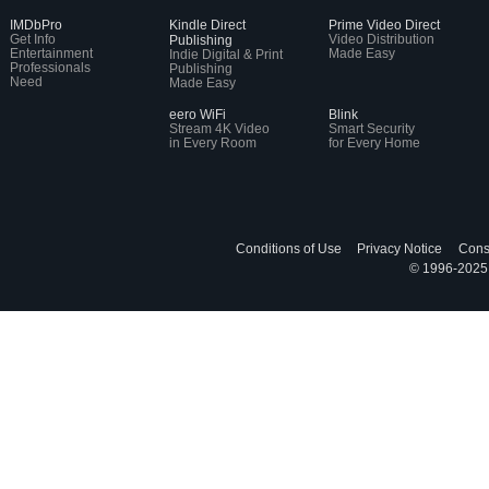
IMDbPro
Kindle Direct
Prime Video Direct
Get Info
Video Distribution
Publishing
Entertainment
Made Easy
Indie Digital & Print
Professionals
Publishing
Need
Made Easy
eero WiFi
Blink
Stream 4K Video
Smart Security
in Every Room
for Every Home
Conditions of Use
Privacy Notice
Cons
© 1996-2025, 