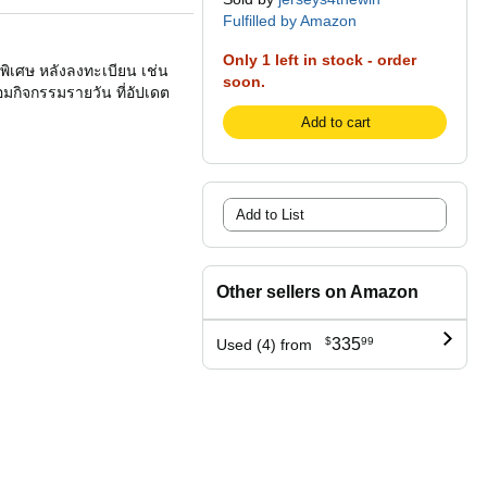
Fulfilled by Amazon
Only 1 left in stock - order
พิเศษ หลังลงทะเบียน เช่น
soon.
้อมกิจกรรมรายวัน ที่อัปเดต
Add to cart
Add to List
Other sellers on Amazon
$
335
99
Used (4) from