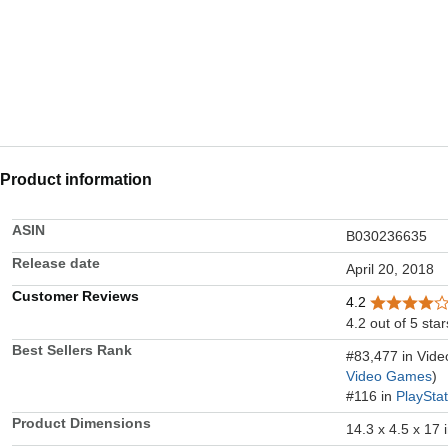
Product information
ASIN
B030236635
Release date
April 20, 2018
Customer Reviews
4.2
4.2 out of 5 star
Best Sellers Rank
#83,477 in Vid
Video Games
)
#116 in
PlaySta
Product Dimensions
14.3 x 4.5 x 17