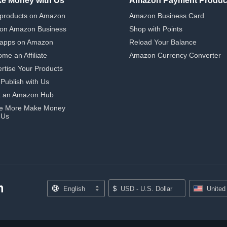
e Money with Us
Amazon Payment Produc
 products on Amazon
Amazon Business Card
 on Amazon Business
Shop with Points
 apps on Amazon
Reload Your Balance
me an Affiliate
Amazon Currency Converter
rtise Your Products
-Publish with Us
t an Amazon Hub
e More Make Money
 Us
English
$
USD - U.S. Dollar
United