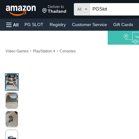
Deliver to
All
Thailand
PG SLOT
Registry
Customer Service
Gift Cards
All
›
›
Video Games
PlayStation 4
Consoles