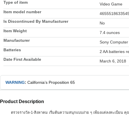
Type of item
Video Game
Item model number
465551863354
Is Discontinued By Manufacturer
No
Item Weight
7.4 ounces
Manufacturer
Sony Computer 
Batteries
2 AA batteries r
Date First Available
March 6, 2018
WARNING
:
California’s Proposition 65
Product Description
ตรวจรางวัล-1-สิงหาคม เริ่มต้นความสนุกแบบง่าย ๆ เพียงแค่ลงทะเบียน คุณ