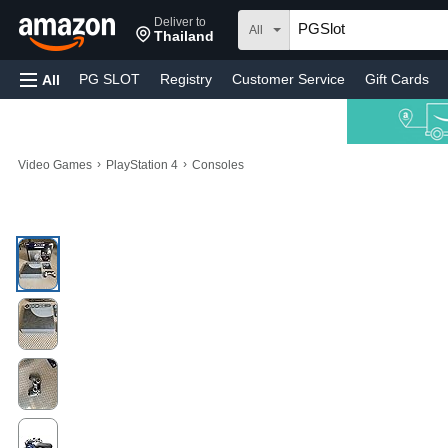
Deliver to
All
Thailand
PG SLOT
Registry
Customer Service
Gift Cards
All
›
›
Video Games
PlayStation 4
Consoles