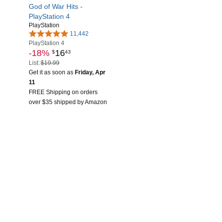
God of War Hits -
PlayStation 4
PlayStation
11,442
PlayStation 4
-18%
16
$
43
List:
$19.99
Get it as soon as
Friday, Apr
11
FREE Shipping on orders
over $35 shipped by Amazon