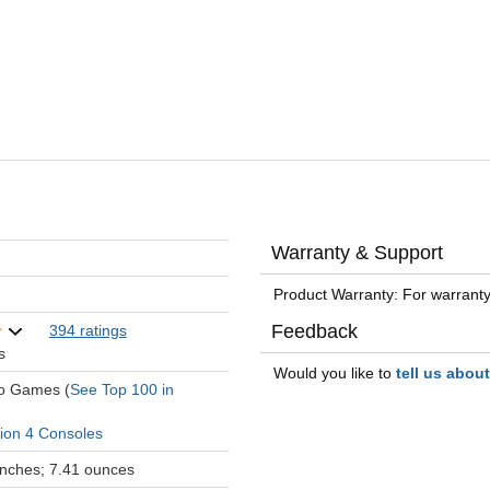
Warranty & Support
Product Warranty: For warranty
Feedback
394 ratings
s
Would you like to
tell us abou
eo Games (
See Top 100 in
tion 4 Consoles
 inches; 7.41 ounces