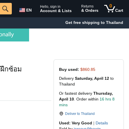
0
Returns
Hello, sign in
EN
& Orders
Cart
Account & Lists
Get free shipping to Thailand
รฝึกซ้อม
Buy used:
$860.85
Delivery
Saturday, April 12
to
Thailand
Or fastest delivery
Thursday,
April 10
. Order within
16 hrs 8
mins
Deliver to
Thailand
Used: Very Good
|
Details
Sold by
jerseys4thewin