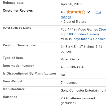
Release date
April 20, 2018
Customer Reviews
4.2
394
ratings
4.2 out of 5 stars
Best Sellers Rank
#83,477 in Video Games (
See
Top 100 in Video Games
)
#116 in
PlayStation 4 Console
Product Dimensions
14.3 x 4.5 x 17 inches; 7.41
ounces
Type of item
Video Game
Item model number
4655518633545
Is Discontinued By Manufacturer
No
Item Weight
7.4 ounces
Manufacturer
Sony Computer Entertainmen
Batteries
2 AA batteries required.
(included)