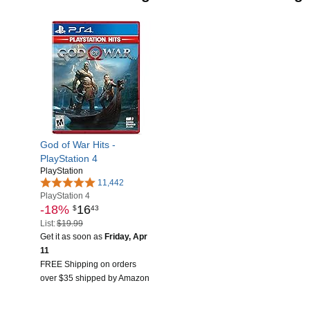
God of War Hits -
PlayStation 4
PlayStation
11,442
PlayStation 4
-18%
16
$
43
List:
$19.99
Get it as soon as
Friday, Apr
11
FREE Shipping on orders
over $35 shipped by Amazon