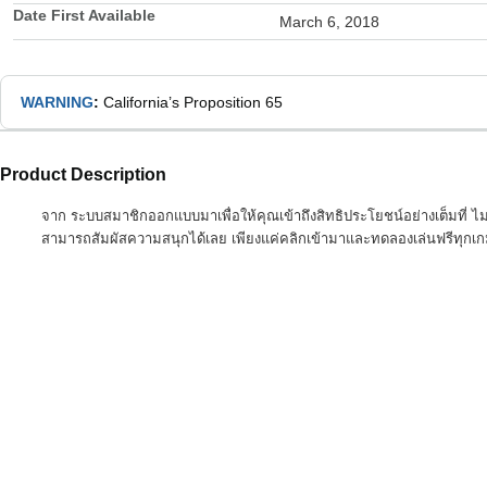
Date First Available
March 6, 2018
WARNING
:
California’s Proposition 65
Product Description
จาก ระบบสมาชิกออกแบบมาเพื่อให้คุณเข้าถึงสิทธิประโยชน์อย่างเต็มที่ ไม
สามารถสัมผัสความสนุกได้เลย เพียงแค่คลิกเข้ามาและทดลองเล่นฟรีทุกเ