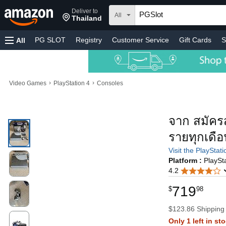
Deliver to
All
Thailand
PG SLOT
Registry
Customer Service
Gift Cards
S
All
›
›
Video Games
PlayStation 4
Consoles
จาก สมัคร
รายทุกเดือ
Visit the PlayStat
Platform :
PlaySt
4.2
719
$
98
$123.86 Shipping
Only 1 left in st